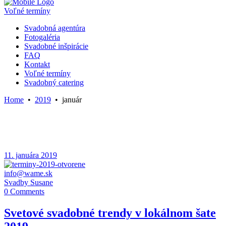
Voľné termíny
Svadobná agentúra
Fotogaléria
Svadobné inšpirácie
FAQ
Kontakt
Voľné termíny
Svadobný catering
Home
•
2019
•
január
11. januára 2019
info@wame.sk
Svadby Susane
0 Comments
Svetové svadobné trendy v lokálnom šate