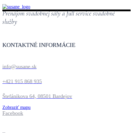
Prenájom svadobnej sály a full service svadobné
služby
KONTAKTNÉ INFORMÁCIE
info@susane.sk
+421 915 868 935
Štefánikova 64, 08501 Bardejov
Zobraziť mapu
Facebook