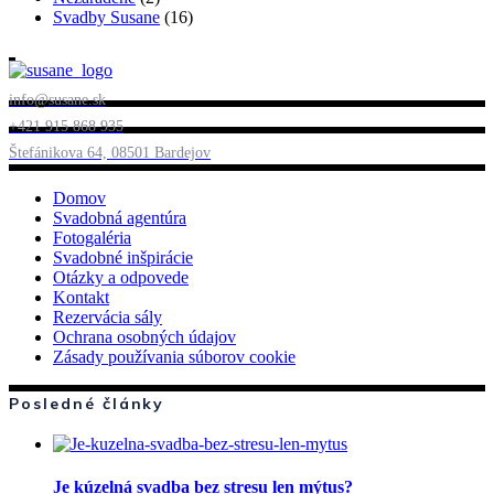
Svadby Susane
(16)
info@susane.sk
+421 915 868 935
Štefánikova 64, 08501 Bardejov
Domov
Svadobná agentúra
Fotogaléria
Svadobné inšpirácie
Otázky a odpovede
Kontakt
Rezervácia sály
Ochrana osobných údajov
Zásady používania súborov cookie
Posledné články
Je kúzelná svadba bez stresu len mýtus?